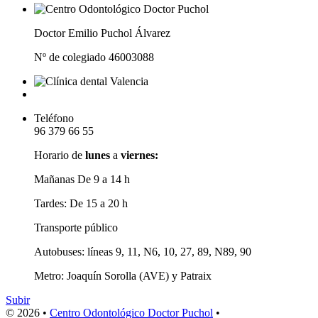
Doctor Emilio Puchol Álvarez
Nº de colegiado 46003088
Teléfono
96 379 66 55
Horario de
lunes
a
viernes:
Mañanas
De 9 a 14 h
Tardes:
De 15 a 20 h
Transporte público
Autobuses:
líneas 9, 11, N6, 10, 27, 89, N89, 90
Metro:
Joaquín Sorolla (AVE) y Patraix
Subir
© 2026 •
Centro Odontológico Doctor Puchol
•